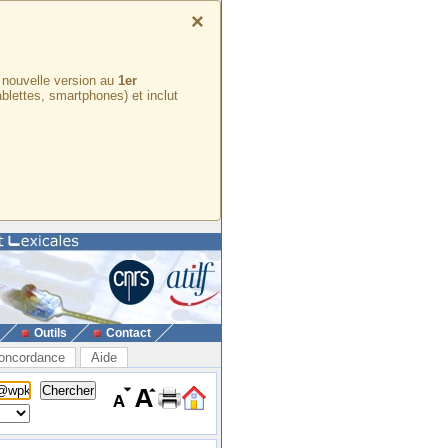
×
e nouvelle version au
1er
ablettes, smartphones) et inclut
Outils
Contact
oncordance
Aide