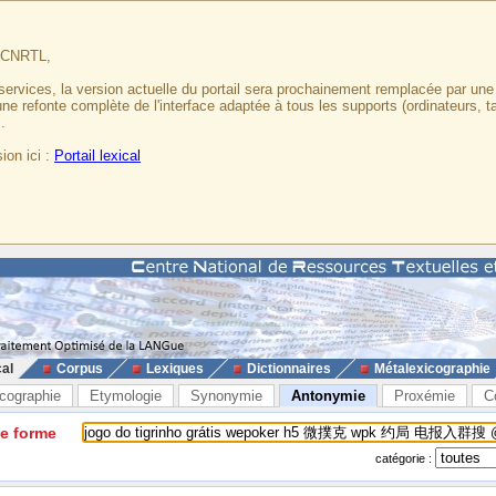
u CNRTL,
services, la version actuelle du portail sera prochainement remplacée par un
 une refonte complète de l'interface adaptée à tous les supports (ordinateurs, t
.
ion ici :
Portail lexical
cal
Corpus
Lexiques
Dictionnaires
Métalexicographie
cographie
Etymologie
Synonymie
Antonymie
Proxémie
C
ne forme
catégorie :