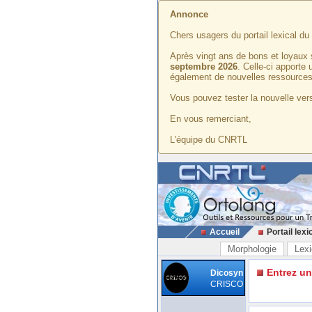
Annonce
Chers usagers du portail lexical d
Après vingt ans de bons et loyaux 
septembre 2026
. Celle-ci apporte
également de nouvelles ressources
Vous pouvez tester la nouvelle vers
En vous remerciant,
L'équipe du CNRTL
Accueil
Portail lexi
Morphologie
Lexi
Entrez u
Dicosyn
CRISCO