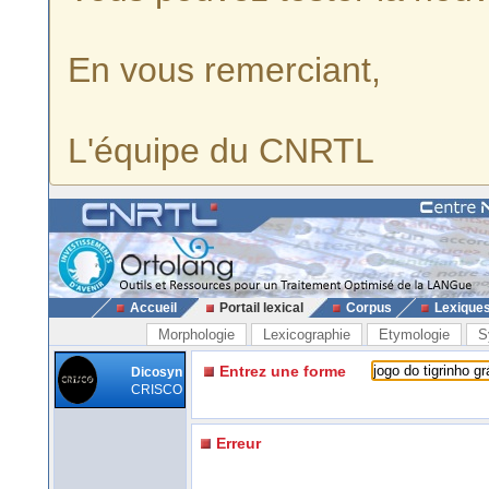
En vous remerciant,
L'équipe du CNRTL
Accueil
Portail lexical
Corpus
Lexique
Morphologie
Lexicographie
Etymologie
S
Entrez une forme
Dicosyn
CRISCO
Erreur