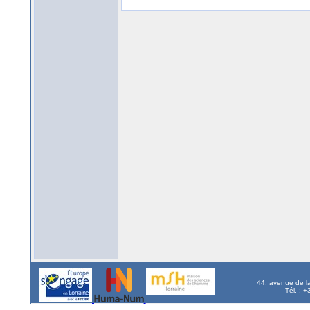
44, avenue de l
Tél. : 