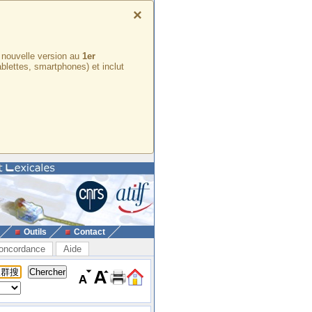
×
e nouvelle version au
1er
ablettes, smartphones) et inclut
Outils
Contact
oncordance
Aide