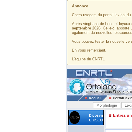
Annonce
Chers usagers du portail lexical d
Après vingt ans de bons et loyaux 
septembre 2026
. Celle-ci apporte
également de nouvelles ressources
Vous pouvez tester la nouvelle vers
En vous remerciant,
L'équipe du CNRTL
Accueil
Portail lexi
Morphologie
Lexi
Entrez u
Dicosyn
CRISCO