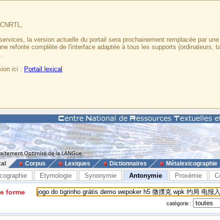
u CNRTL,
services, la version actuelle du portail sera prochainement remplacée par un
 une refonte complète de l'interface adaptée à tous les supports (ordinateurs, t
.
ion ici :
Portail lexical
cal
Corpus
Lexiques
Dictionnaires
Métalexicographie
cographie
Etymologie
Synonymie
Antonymie
Proxémie
C
ne forme
catégorie :