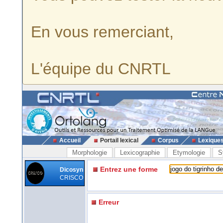
En vous remerciant,
L'équipe du CNRTL
Accueil
Portail lexical
Corpus
Lexique
Morphologie
Lexicographie
Etymologie
S
Entrez une forme
Dicosyn
CRISCO
Erreur