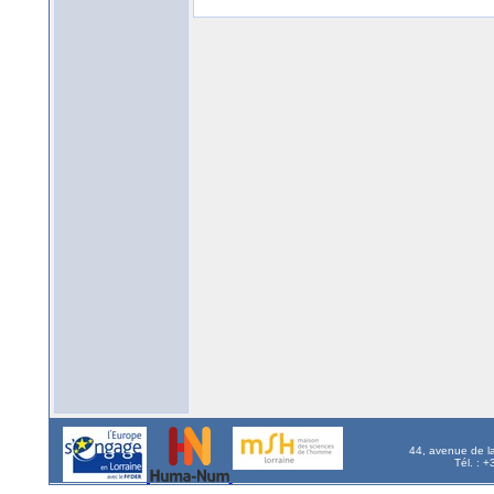
44, avenue de l
Tél. : 