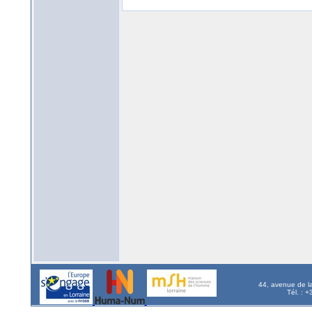
44, avenue de l
Tél. : 