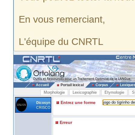
En vous remerciant,
L'équipe du CNRTL
Accueil
Portail lexical
Corpus
Lexique
Morphologie
Lexicographie
Etymologie
S
Entrez une forme
Dicosyn
CRISCO
Erreur