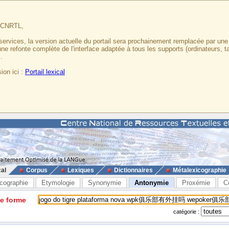
u CNRTL,
services, la version actuelle du portail sera prochainement remplacée par un
 une refonte complète de l'interface adaptée à tous les supports (ordinateurs, t
.
ion ici :
Portail lexical
cal
Corpus
Lexiques
Dictionnaires
Métalexicographie
cographie
Etymologie
Synonymie
Antonymie
Proxémie
C
ne forme
catégorie :