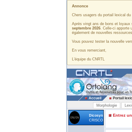
Annonce
Chers usagers du portail lexical d
Après vingt ans de bons et loyaux 
septembre 2026
. Celle-ci apporte
également de nouvelles ressources
Vous pouvez tester la nouvelle vers
En vous remerciant,
L'équipe du CNRTL
Accueil
Portail lexi
Morphologie
Lexi
Entrez u
Dicosyn
CRISCO