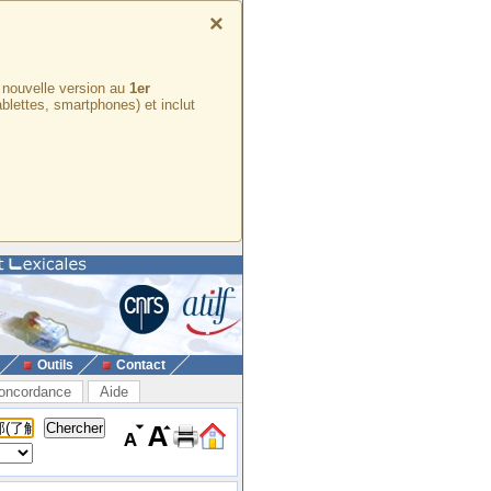
×
e nouvelle version au
1er
ablettes, smartphones) et inclut
Outils
Contact
oncordance
Aide