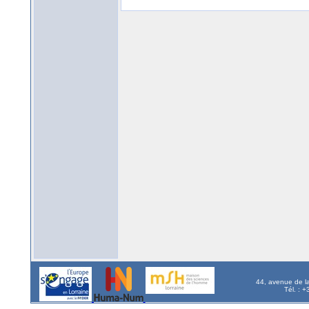
44, avenue de l
Tél. : 