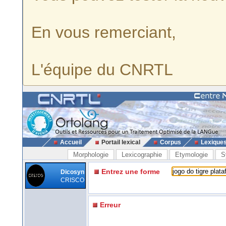
En vous remerciant,
L'équipe du CNRTL
Accueil
Portail lexical
Corpus
Lexique
Morphologie
Lexicographie
Etymologie
S
Entrez une forme
Dicosyn
CRISCO
Erreur