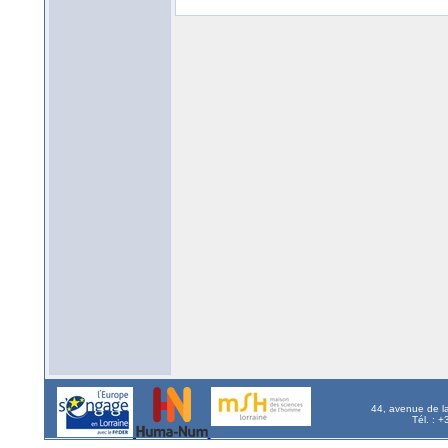
44, avenue de l
Tél. : 