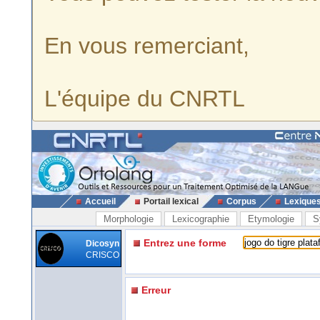
En vous remerciant,
L'équipe du CNRTL
Accueil
Portail lexical
Corpus
Lexique
Morphologie
Lexicographie
Etymologie
S
Entrez une forme
Dicosyn
CRISCO
Erreur