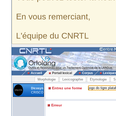
En vous remerciant,
L'équipe du CNRTL
Accueil
Portail lexical
Corpus
Lexique
Morphologie
Lexicographie
Etymologie
S
Entrez une forme
Dicosyn
CRISCO
Erreur