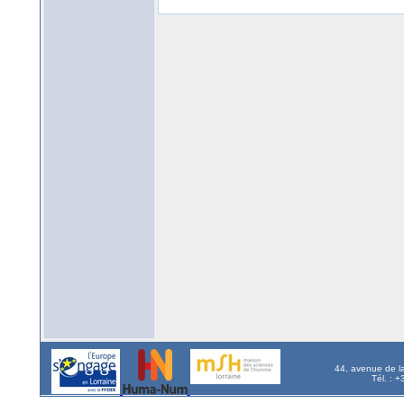
44, avenue de l
Tél. : 