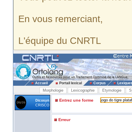
En vous remerciant,
L'équipe du CNRTL
Accueil
Portail lexical
Corpus
Lexique
Morphologie
Lexicographie
Etymologie
S
Entrez une forme
Dicosyn
CRISCO
Erreur