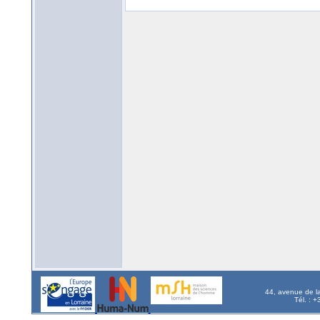
44, avenue de l
Tél. : 