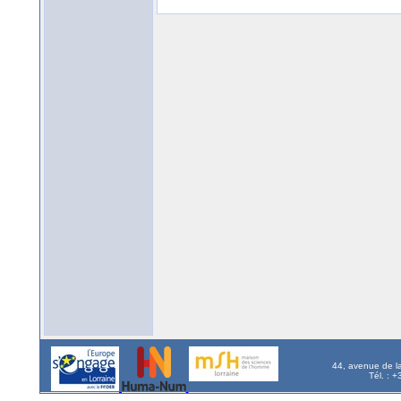
44, avenue de l
Tél. : 