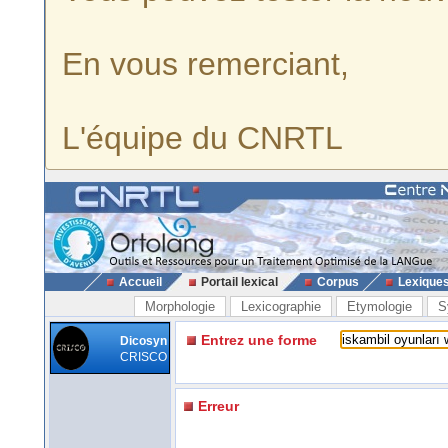
En vous remerciant,
L'équipe du CNRTL
Accueil
Portail lexical
Corpus
Lexique
Morphologie
Lexicographie
Etymologie
S
Entrez une forme
Dicosyn
CRISCO
Erreur