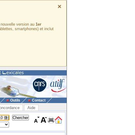
×
e nouvelle version au
1er
ablettes, smartphones) et inclut
Outils
Contact
oncordance
Aide