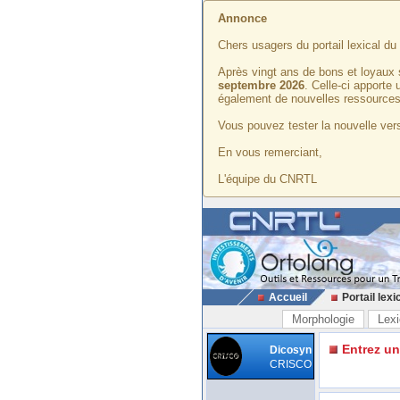
Annonce
Chers usagers du portail lexical d
Après vingt ans de bons et loyaux 
septembre 2026
. Celle-ci apporte
également de nouvelles ressources
Vous pouvez tester la nouvelle vers
En vous remerciant,
L'équipe du CNRTL
Accueil
Portail lexi
Morphologie
Lexi
Entrez u
Dicosyn
CRISCO