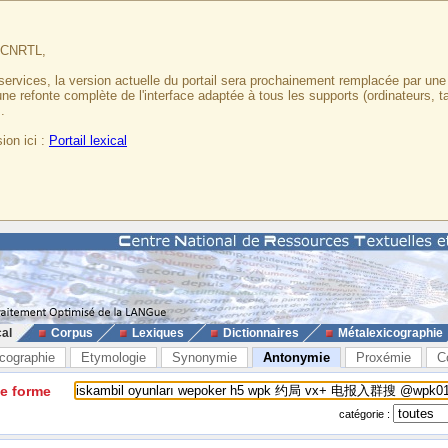
u CNRTL,
services, la version actuelle du portail sera prochainement remplacée par un
 une refonte complète de l'interface adaptée à tous les supports (ordinateurs, t
.
ion ici :
Portail lexical
cal
Corpus
Lexiques
Dictionnaires
Métalexicographie
cographie
Etymologie
Synonymie
Antonymie
Proxémie
C
ne forme
catégorie :