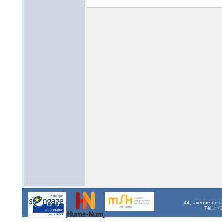
44, avenue de l
Tél. : 