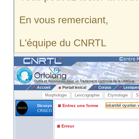
En vous remerciant,
L'équipe du CNRTL
Accueil
Portail lexical
Corpus
Lexique
Morphologie
Lexicographie
Etymologie
S
Entrez une forme
Dicosyn
CRISCO
Erreur