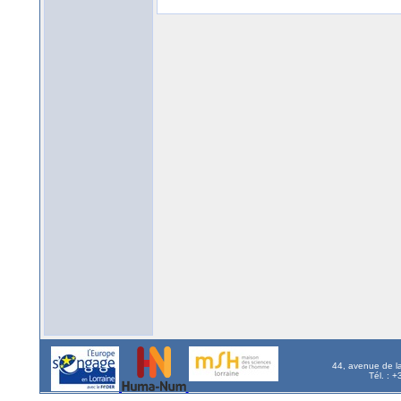
44, avenue de l
Tél. : 