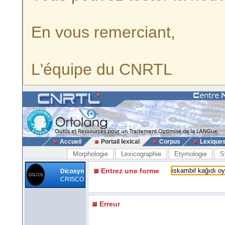
En vous remerciant,
L'équipe du CNRTL
Accueil
Portail lexical
Corpus
Lexique
Morphologie
Lexicographie
Etymologie
S
Entrez une forme
Dicosyn
CRISCO
Erreur