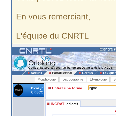
En vous remerciant,
L'équipe du CNRTL
Accueil
Portail lexical
Corpus
Lexique
Morphologie
Lexicographie
Etymologie
S
Entrez une forme
Dicosyn
CRISCO
INGRAT
, adjectif