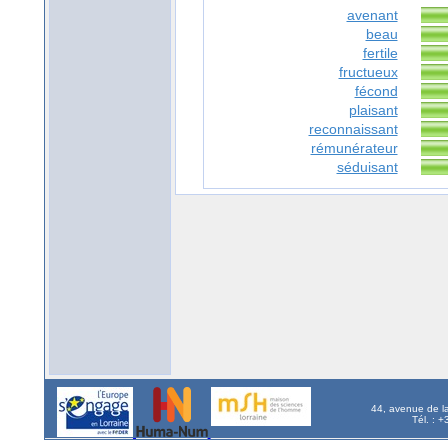
avenant
beau
fertile
fructueux
fécond
plaisant
reconnaissant
rémunérateur
séduisant
44, avenue de l
Tél. : 