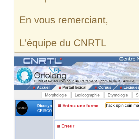
En vous remerciant,
L'équipe du CNRTL
Accueil
Portail lexical
Corpus
Lexique
Morphologie
Lexicographie
Etymologie
S
Entrez une forme
Dicosyn
CRISCO
Erreur