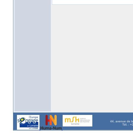
44, avenue de l
Tél. : 