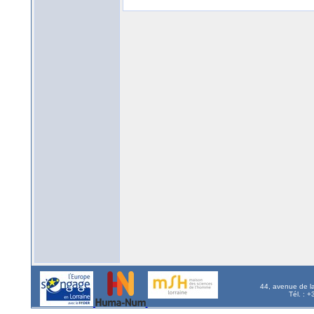
44, avenue de l
Tél. : 