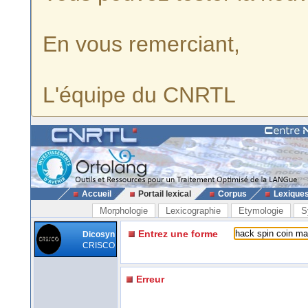
En vous remerciant,
L'équipe du CNRTL
Accueil
Portail lexical
Corpus
Lexique
Morphologie
Lexicographie
Etymologie
S
Entrez une forme
Dicosyn
CRISCO
Erreur