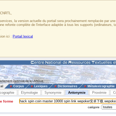
u CNRTL,
services, la version actuelle du portail sera prochainement remplacée par un
 une refonte complète de l'interface adaptée à tous les supports (ordinateurs, t
.
ion ici :
Portail lexical
cal
Corpus
Lexiques
Dictionnaires
Métalexicographie
cographie
Etymologie
Synonymie
Antonymie
Proxémie
C
ne forme
catégorie :