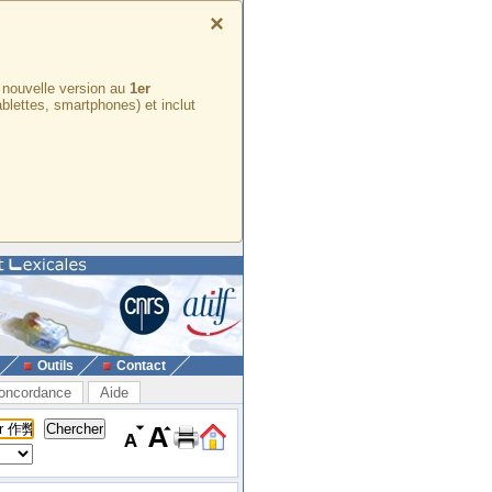
×
e nouvelle version au
1er
ablettes, smartphones) et inclut
Outils
Contact
oncordance
Aide