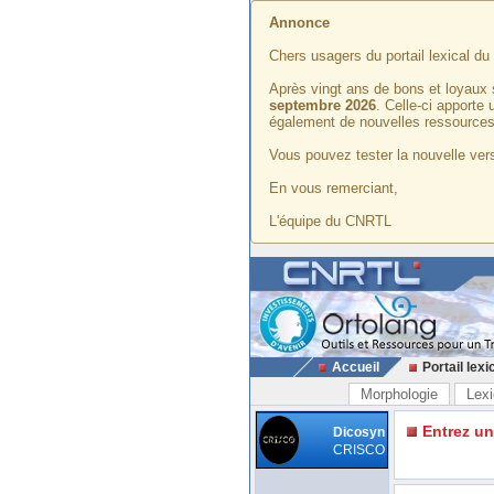
Annonce
Chers usagers du portail lexical d
Après vingt ans de bons et loyaux 
septembre 2026
. Celle-ci apporte
également de nouvelles ressources
Vous pouvez tester la nouvelle vers
En vous remerciant,
L'équipe du CNRTL
Accueil
Portail lexi
Morphologie
Lexi
Entrez u
Dicosyn
CRISCO