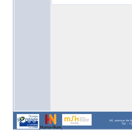
44, avenue de l
Tél. : 