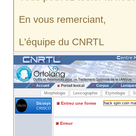
En vous remerciant,
L'équipe du CNRTL
Accueil
Portail lexical
Corpus
Lexique
Morphologie
Lexicographie
Etymologie
S
Entrez une forme
Dicosyn
CRISCO
Erreur