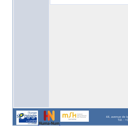
44, avenue de l
Tél. : 