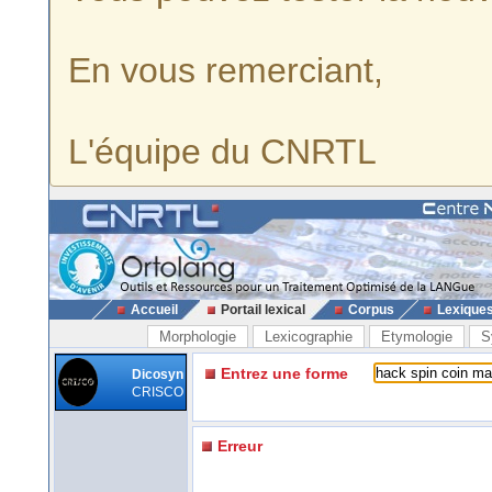
En vous remerciant,
L'équipe du CNRTL
Accueil
Portail lexical
Corpus
Lexique
Morphologie
Lexicographie
Etymologie
S
Entrez une forme
Dicosyn
CRISCO
Erreur