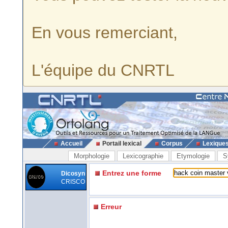
En vous remerciant,
L'équipe du CNRTL
Accueil
Portail lexical
Corpus
Lexique
Morphologie
Lexicographie
Etymologie
S
Entrez une forme
Dicosyn
CRISCO
Erreur