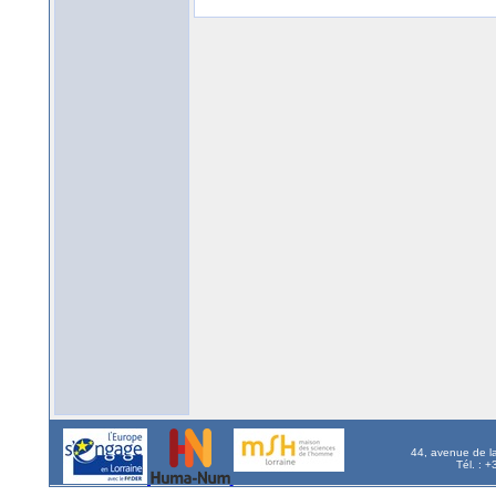
44, avenue de l
Tél. : 