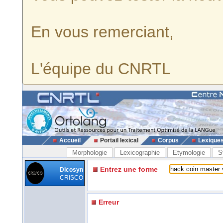
En vous remerciant,
L'équipe du CNRTL
Accueil
Portail lexical
Corpus
Lexique
Morphologie
Lexicographie
Etymologie
S
Entrez une forme
Dicosyn
CRISCO
Erreur