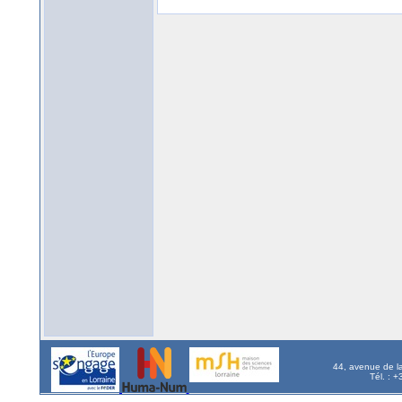
44, avenue de l
Tél. : 