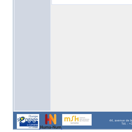
44, avenue de l
Tél. : 