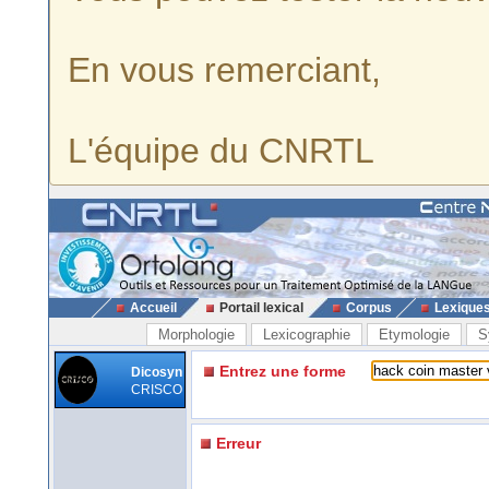
En vous remerciant,
L'équipe du CNRTL
Accueil
Portail lexical
Corpus
Lexique
Morphologie
Lexicographie
Etymologie
S
Entrez une forme
Dicosyn
CRISCO
Erreur