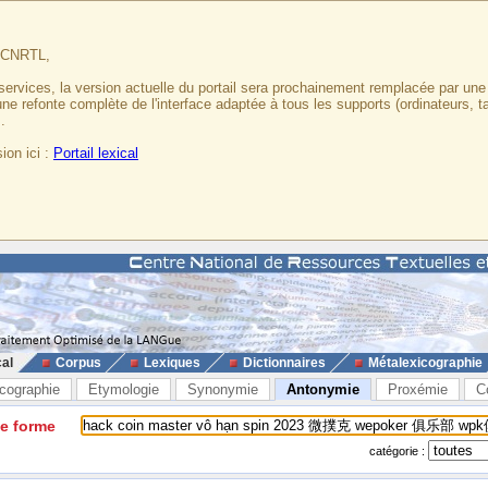
u CNRTL,
services, la version actuelle du portail sera prochainement remplacée par un
 une refonte complète de l'interface adaptée à tous les supports (ordinateurs, t
.
ion ici :
Portail lexical
cal
Corpus
Lexiques
Dictionnaires
Métalexicographie
cographie
Etymologie
Synonymie
Antonymie
Proxémie
C
ne forme
catégorie :