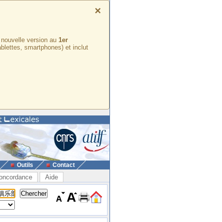
×
e nouvelle version au
1er
ablettes, smartphones) et inclut
Outils
Contact
oncordance
Aide