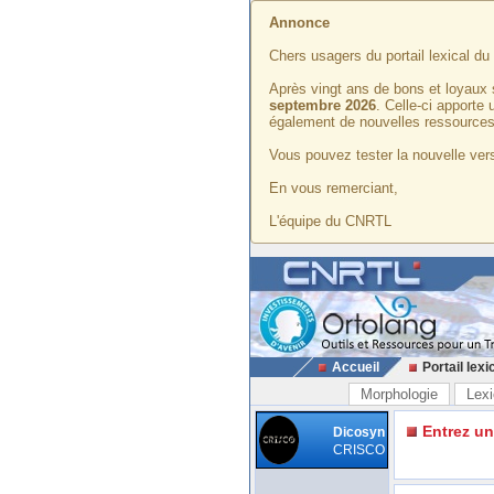
Annonce
Chers usagers du portail lexical d
Après vingt ans de bons et loyaux 
septembre 2026
. Celle-ci apporte
également de nouvelles ressources
Vous pouvez tester la nouvelle vers
En vous remerciant,
L'équipe du CNRTL
Accueil
Portail lexi
Morphologie
Lexi
Entrez u
Dicosyn
CRISCO