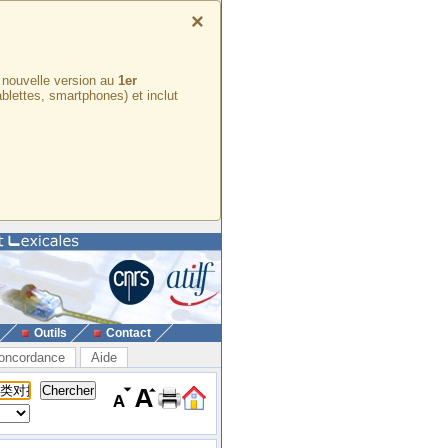
×
e nouvelle version au
1er
ablettes, smartphones) et inclut
Outils
Contact
oncordance
Aide