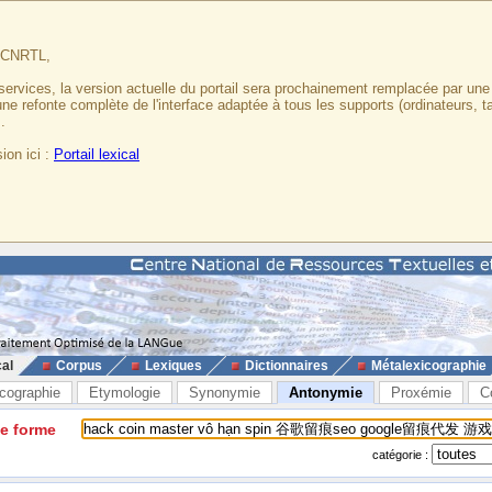
u CNRTL,
services, la version actuelle du portail sera prochainement remplacée par un
 une refonte complète de l'interface adaptée à tous les supports (ordinateurs, t
.
ion ici :
Portail lexical
cal
Corpus
Lexiques
Dictionnaires
Métalexicographie
cographie
Etymologie
Synonymie
Antonymie
Proxémie
C
ne forme
catégorie :