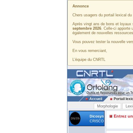
Annonce
Chers usagers du portail lexical d
Après vingt ans de bons et loyaux 
septembre 2026
. Celle-ci apporte
également de nouvelles ressources
Vous pouvez tester la nouvelle vers
En vous remerciant,
L'équipe du CNRTL
Accueil
Portail lexi
Morphologie
Lexi
Entrez u
Dicosyn
CRISCO