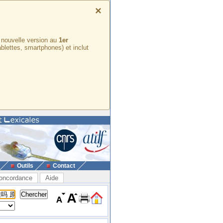
×
e nouvelle version au
1er
ablettes, smartphones) et inclut
Outils
Contact
oncordance
Aide