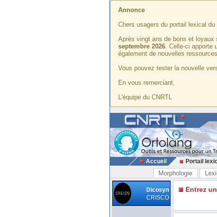
Annonce
Chers usagers du portail lexical d
Après vingt ans de bons et loyaux 
septembre 2026
. Celle-ci apporte
également de nouvelles ressources
Vous pouvez tester la nouvelle vers
En vous remerciant,
L'équipe du CNRTL
Accueil
Portail lexi
Morphologie
Lexi
Entrez u
Dicosyn
CRISCO