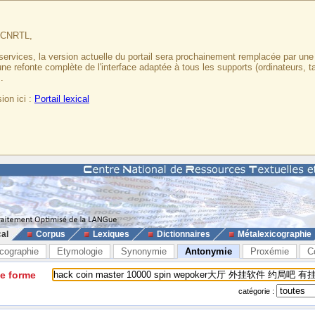
u CNRTL,
services, la version actuelle du portail sera prochainement remplacée par un
 une refonte complète de l'interface adaptée à tous les supports (ordinateurs, t
.
ion ici :
Portail lexical
cal
Corpus
Lexiques
Dictionnaires
Métalexicographie
cographie
Etymologie
Synonymie
Antonymie
Proxémie
C
ne forme
catégorie :