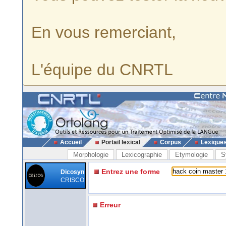
En vous remerciant,
L'équipe du CNRTL
Accueil
Portail lexical
Corpus
Lexique
Morphologie
Lexicographie
Etymologie
S
Entrez une forme
Dicosyn
CRISCO
Erreur