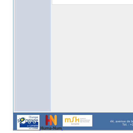
44, avenue de l
Tél. : 