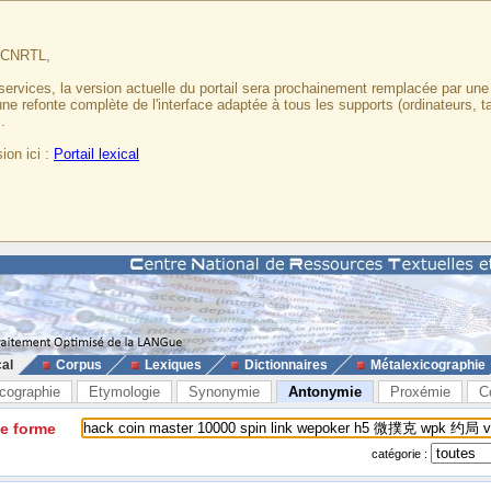
u CNRTL,
services, la version actuelle du portail sera prochainement remplacée par un
 une refonte complète de l'interface adaptée à tous les supports (ordinateurs, t
.
ion ici :
Portail lexical
cal
Corpus
Lexiques
Dictionnaires
Métalexicographie
cographie
Etymologie
Synonymie
Antonymie
Proxémie
C
ne forme
catégorie :