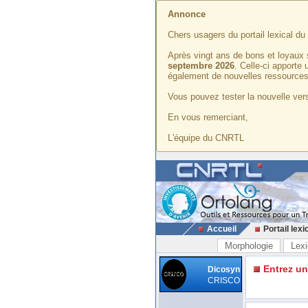
Annonce
Chers usagers du portail lexical d
Après vingt ans de bons et loyaux 
septembre 2026
. Celle-ci apporte
également de nouvelles ressources
Vous pouvez tester la nouvelle vers
En vous remerciant,
L'équipe du CNRTL
Accueil
Portail lexi
Morphologie
Lexi
Entrez u
Dicosyn
CRISCO