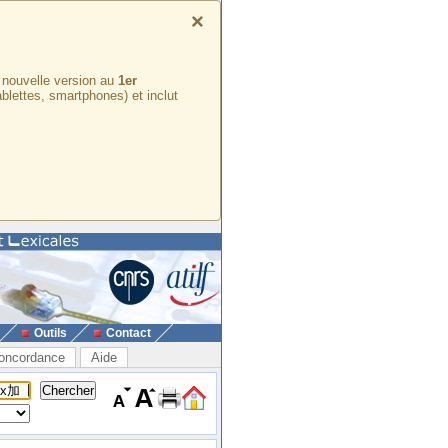
×
e nouvelle version au
1er
ablettes, smartphones) et inclut
Outils
Contact
oncordance
Aide