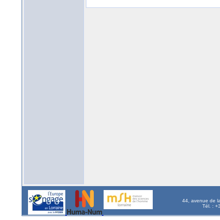
44, avenue de l
Tél. : 