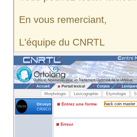
En vous remerciant,
L'équipe du CNRTL
Accueil
Portail lexical
Corpus
Lexique
Morphologie
Lexicographie
Etymologie
S
Entrez une forme
Dicosyn
CRISCO
Erreur