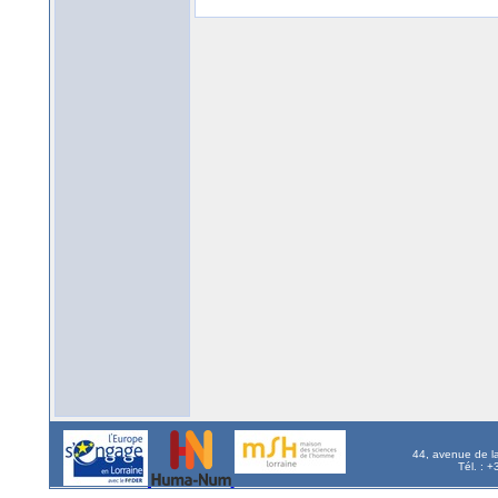
44, avenue de l
Tél. : 