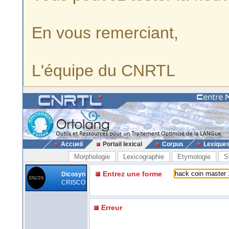
En vous remerciant,
L'équipe du CNRTL
Accueil
Portail lexical
Corpus
Lexique
Morphologie
Lexicographie
Etymologie
S
Entrez une forme
Dicosyn
CRISCO
Erreur