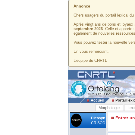
Annonce
Chers usagers du portail lexical d
Après vingt ans de bons et loyaux 
septembre 2026
. Celle-ci apporte
également de nouvelles ressources
Vous pouvez tester la nouvelle vers
En vous remerciant,
L'équipe du CNRTL
Accueil
Portail lexi
Morphologie
Lexi
Entrez u
Dicosyn
CRISCO