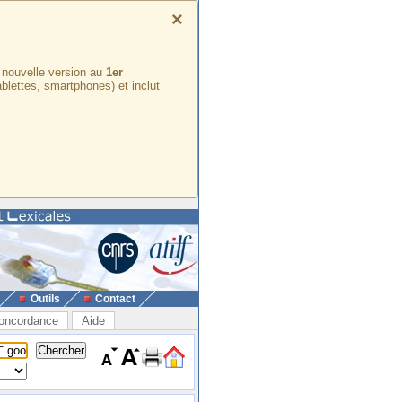
×
e nouvelle version au
1er
ablettes, smartphones) et inclut
Outils
Contact
oncordance
Aide