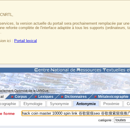
u CNRTL,
services, la version actuelle du portail sera prochainement remplacée par un
 une refonte complète de l'interface adaptée à tous les supports (ordinateurs, t
.
ion ici :
Portail lexical
cal
Corpus
Lexiques
Dictionnaires
Métalexicographie
cographie
Etymologie
Synonymie
Antonymie
Proxémie
C
ne forme
catégorie :