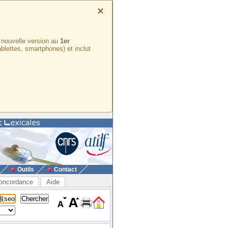
×
e nouvelle version au
1er
ablettes, smartphones) et inclut
Outils
Contact
oncordance
Aide