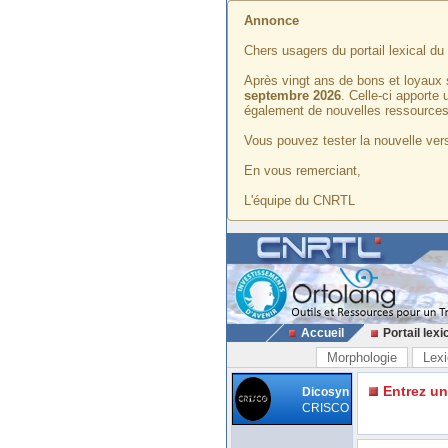
Annonce
Chers usagers du portail lexical d
Après vingt ans de bons et loyaux 
septembre 2026
. Celle-ci apporte
également de nouvelles ressources
Vous pouvez tester la nouvelle vers
En vous remerciant,
L'équipe du CNRTL
Accueil
Portail lexi
Morphologie
Lexi
Entrez u
Dicosyn
CRISCO