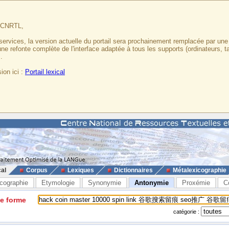
u CNRTL,
services, la version actuelle du portail sera prochainement remplacée par un
 une refonte complète de l'interface adaptée à tous les supports (ordinateurs, t
.
ion ici :
Portail lexical
cal
Corpus
Lexiques
Dictionnaires
Métalexicographie
cographie
Etymologie
Synonymie
Antonymie
Proxémie
C
ne forme
catégorie :