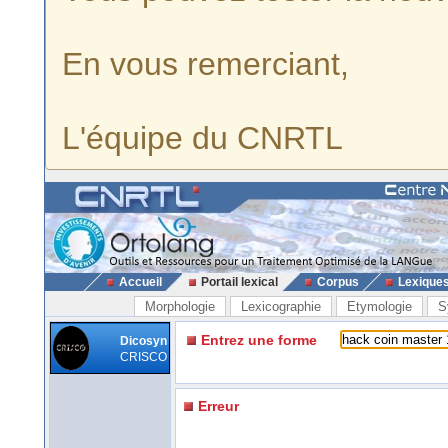
En vous remerciant,
L'équipe du CNRTL
Accueil
Portail lexical
Corpus
Lexique
Morphologie
Lexicographie
Etymologie
S
Entrez une forme
Dicosyn
CRISCO
Erreur