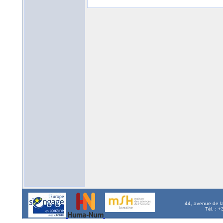
44, avenue de l
Tél. : 