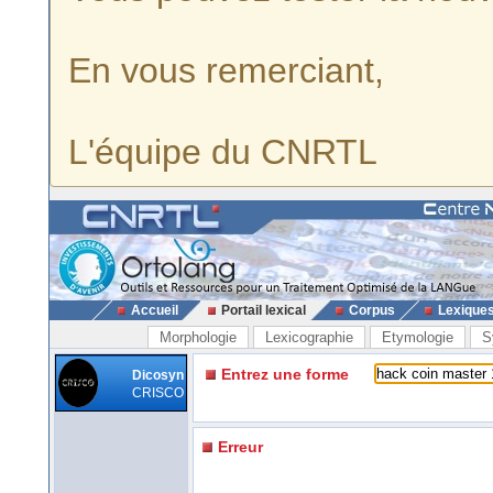
En vous remerciant,
L'équipe du CNRTL
Accueil
Portail lexical
Corpus
Lexique
Morphologie
Lexicographie
Etymologie
S
Entrez une forme
Dicosyn
CRISCO
Erreur