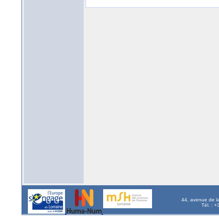
44, avenue de l
Tél. : 