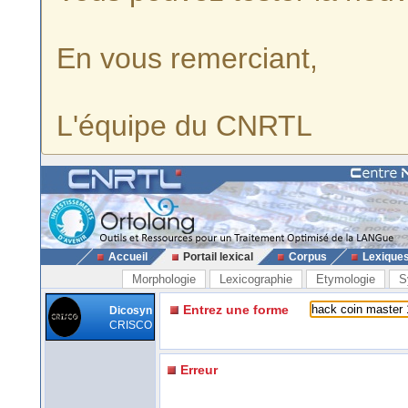
En vous remerciant,
L'équipe du CNRTL
Accueil
Portail lexical
Corpus
Lexique
Morphologie
Lexicographie
Etymologie
S
Entrez une forme
Dicosyn
CRISCO
Erreur