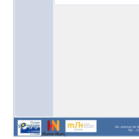
44, avenue de l
Tél. : 