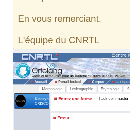
En vous remerciant,
L'équipe du CNRTL
Accueil
Portail lexical
Corpus
Lexique
Morphologie
Lexicographie
Etymologie
S
Entrez une forme
Dicosyn
CRISCO
Erreur