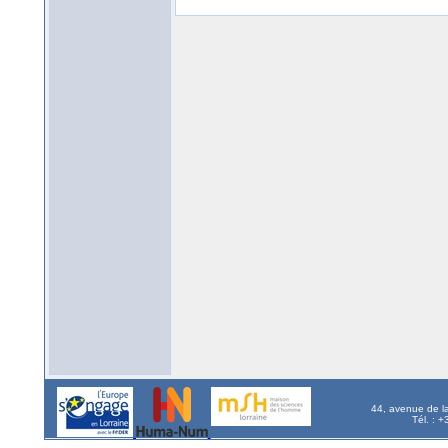
44, avenue de l
Tél. : 