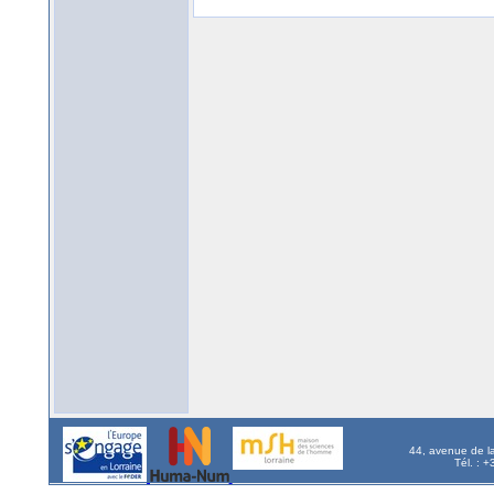
44, avenue de l
Tél. : 