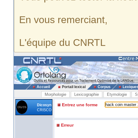
En vous remerciant,
L'équipe du CNRTL
Accueil
Portail lexical
Corpus
Lexique
Morphologie
Lexicographie
Etymologie
S
Entrez une forme
Dicosyn
CRISCO
Erreur