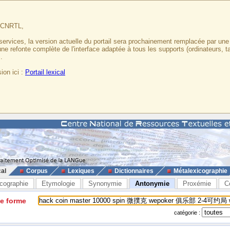
u CNRTL,
services, la version actuelle du portail sera prochainement remplacée par un
 une refonte complète de l'interface adaptée à tous les supports (ordinateurs, t
.
ion ici :
Portail lexical
cal
Corpus
Lexiques
Dictionnaires
Métalexicographie
cographie
Etymologie
Synonymie
Antonymie
Proxémie
C
ne forme
catégorie :