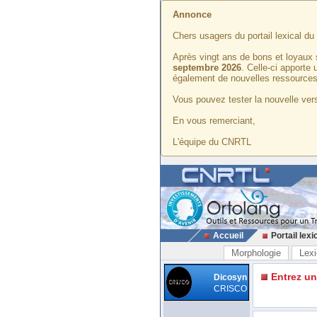
Annonce
Chers usagers du portail lexical d
Après vingt ans de bons et loyaux 
septembre 2026
. Celle-ci apporte
également de nouvelles ressources
Vous pouvez tester la nouvelle vers
En vous remerciant,
L'équipe du CNRTL
Accueil
Portail lexi
Morphologie
Lexi
Entrez u
Dicosyn
CRISCO