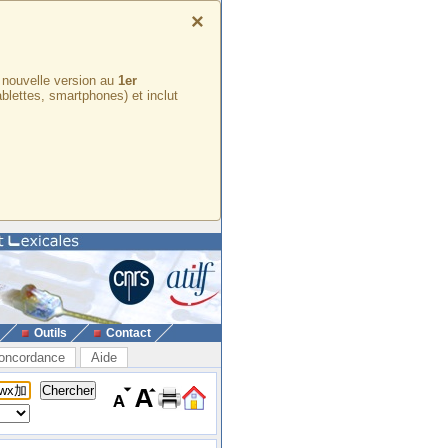
×
e nouvelle version au
1er
ablettes, smartphones) et inclut
Outils
Contact
oncordance
Aide