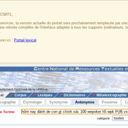
u CNRTL,
services, la version actuelle du portail sera prochainement remplacée par un
 une refonte complète de l'interface adaptée à tous les supports (ordinateurs, t
.
ion ici :
Portail lexical
cal
Corpus
Lexiques
Dictionnaires
Métalexicographie
cographie
Etymologie
Synonymie
Antonymie
Proxémie
C
ne forme
catégorie :