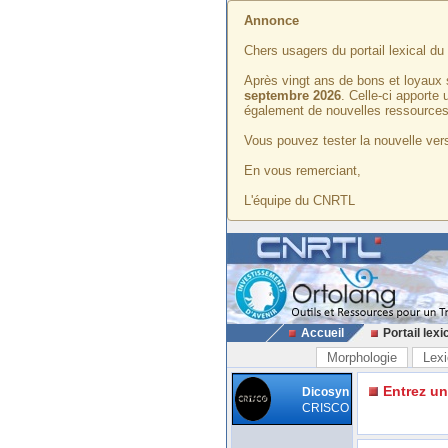
Annonce
Chers usagers du portail lexical d
Après vingt ans de bons et loyaux 
septembre 2026
. Celle-ci apporte
également de nouvelles ressources
Vous pouvez tester la nouvelle vers
En vous remerciant,
L'équipe du CNRTL
Accueil
Portail lexi
Morphologie
Lexi
Entrez u
Dicosyn
CRISCO