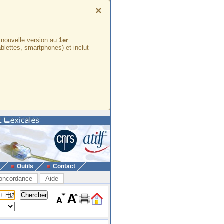
×
e nouvelle version au
1er
ablettes, smartphones) et inclut
Outils
Contact
oncordance
Aide