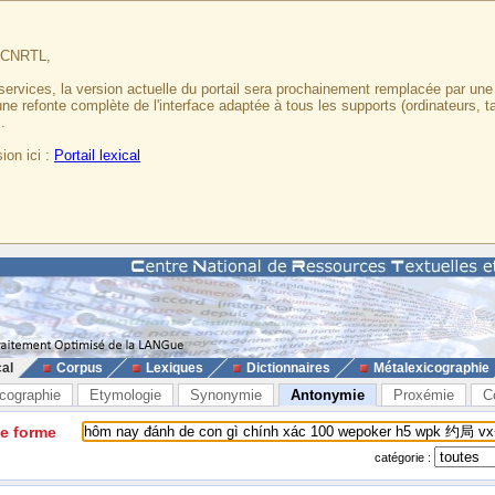
u CNRTL,
services, la version actuelle du portail sera prochainement remplacée par un
 une refonte complète de l'interface adaptée à tous les supports (ordinateurs, t
.
ion ici :
Portail lexical
cal
Corpus
Lexiques
Dictionnaires
Métalexicographie
cographie
Etymologie
Synonymie
Antonymie
Proxémie
C
ne forme
catégorie :