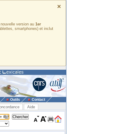
×
e nouvelle version au
1er
ablettes, smartphones) et inclut
Outils
Contact
oncordance
Aide