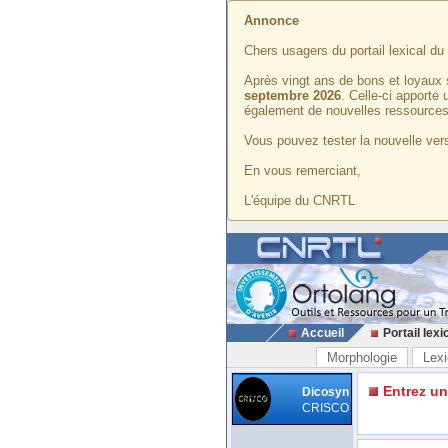
Annonce
Chers usagers du portail lexical d
Après vingt ans de bons et loyaux 
septembre 2026
. Celle-ci apporte
également de nouvelles ressources
Vous pouvez tester la nouvelle vers
En vous remerciant,
L'équipe du CNRTL
Accueil
Portail lexi
Morphologie
Lexi
Entrez u
Dicosyn
CRISCO