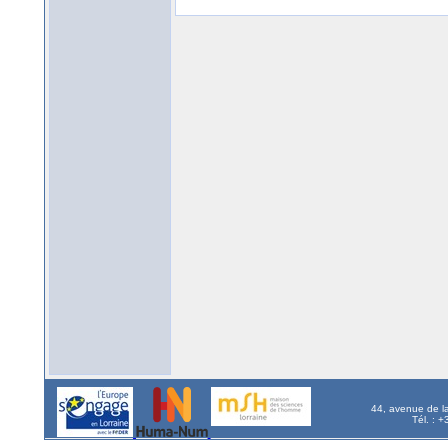
44, avenue de l
Tél. : 