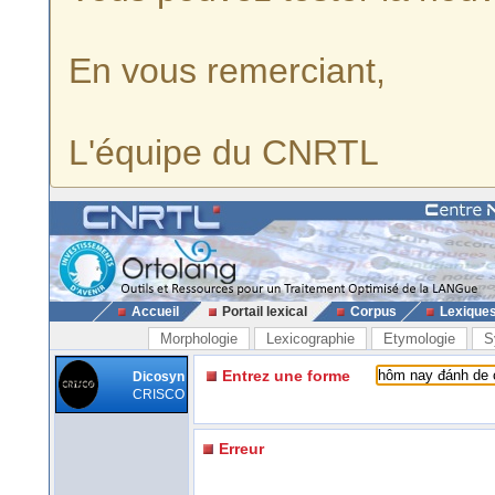
En vous remerciant,
L'équipe du CNRTL
Accueil
Portail lexical
Corpus
Lexique
Morphologie
Lexicographie
Etymologie
S
Entrez une forme
Dicosyn
CRISCO
Erreur