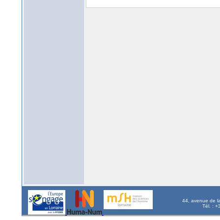
44, avenue de l
Tél. : 