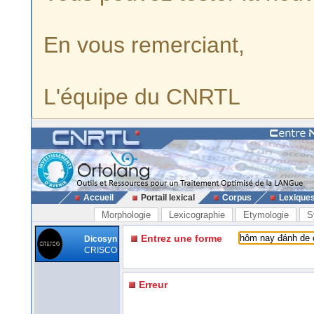
En vous remerciant,
L'équipe du CNRTL
Accueil
Portail lexical
Corpus
Lexique
Morphologie
Lexicographie
Etymologie
S
Entrez une forme
Dicosyn
CRISCO
Erreur