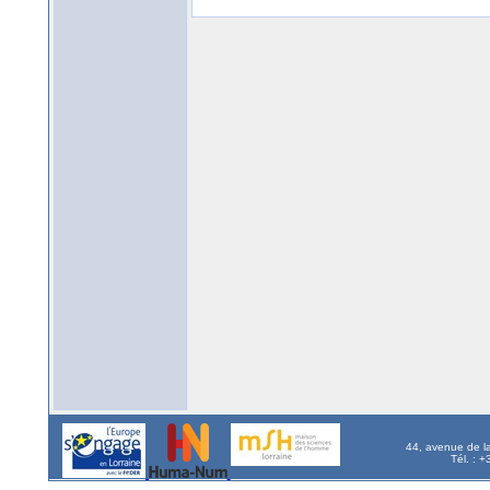
44, avenue de l
Tél. : 