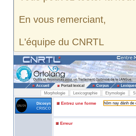
En vous remerciant,
L'équipe du CNRTL
Accueil
Portail lexical
Corpus
Lexique
Morphologie
Lexicographie
Etymologie
S
Entrez une forme
Dicosyn
CRISCO
Erreur