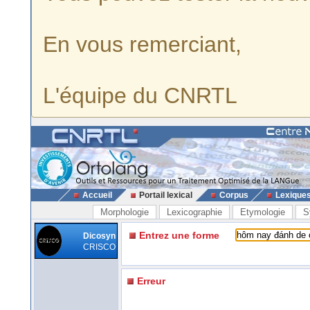
En vous remerciant,
L'équipe du CNRTL
Accueil
Portail lexical
Corpus
Lexique
Morphologie
Lexicographie
Etymologie
S
Entrez une forme
Dicosyn
CRISCO
Erreur