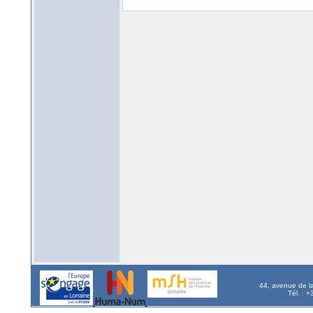
44, avenue de l
Tél. : 