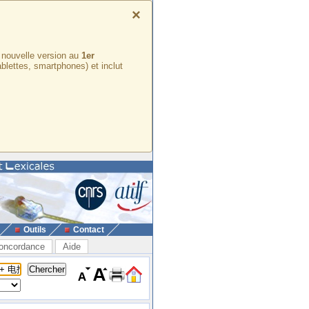
×
e nouvelle version au
1er
ablettes, smartphones) et inclut
Outils
Contact
oncordance
Aide