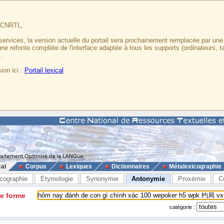
u CNRTL,
services, la version actuelle du portail sera prochainement remplacée par un
 une refonte complète de l'interface adaptée à tous les supports (ordinateurs, t
.
ion ici :
Portail lexical
cal
Corpus
Lexiques
Dictionnaires
Métalexicographie
cographie
Etymologie
Synonymie
Antonymie
Proxémie
C
ne forme
catégorie :