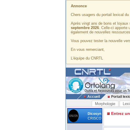
Annonce
Chers usagers du portail lexical d
Après vingt ans de bons et loyaux 
septembre 2026
. Celle-ci apporte
également de nouvelles ressources
Vous pouvez tester la nouvelle vers
En vous remerciant,
L'équipe du CNRTL
Accueil
Portail lexi
Morphologie
Lexi
Entrez u
Dicosyn
CRISCO