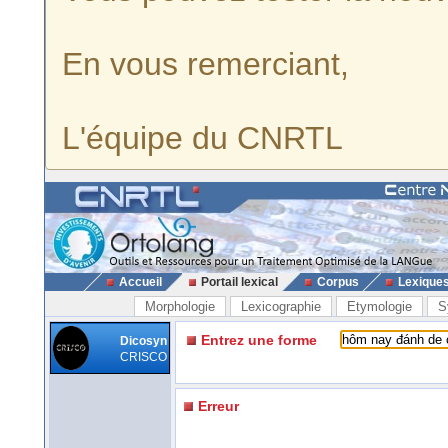
En vous remerciant,
L'équipe du CNRTL
Accueil
Portail lexical
Corpus
Lexique
Morphologie
Lexicographie
Etymologie
S
Entrez une forme
Dicosyn
CRISCO
Erreur