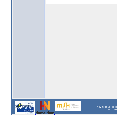
44, avenue de l
Tél. : 