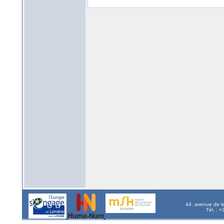
44, avenue de l
Tél. : 