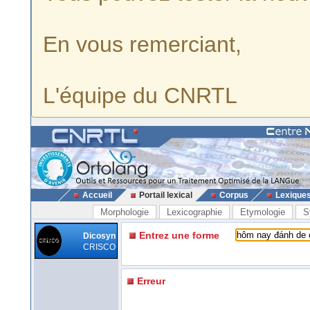
En vous remerciant,
L'équipe du CNRTL
Accueil
Portail lexical
Corpus
Lexique
Morphologie
Lexicographie
Etymologie
S
Entrez une forme
Dicosyn
CRISCO
Erreur