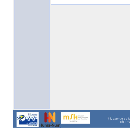
44, avenue de l
Tél. : 