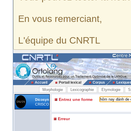
En vous remerciant,
L'équipe du CNRTL
Accueil
Portail lexical
Corpus
Lexique
Morphologie
Lexicographie
Etymologie
S
Entrez une forme
Dicosyn
CRISCO
Erreur