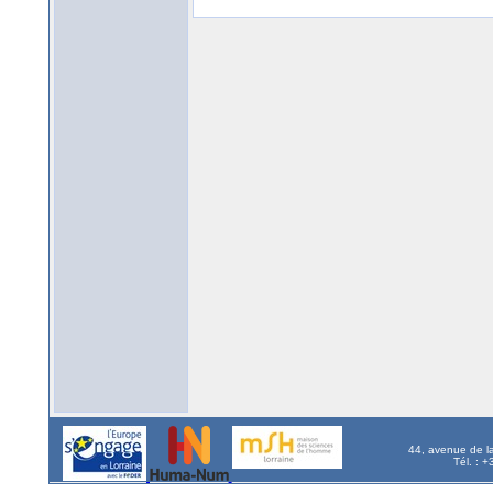
44, avenue de l
Tél. : 