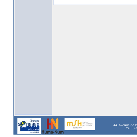
44, avenue de l
Tél. : 