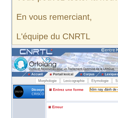
En vous remerciant,
L'équipe du CNRTL
Accueil
Portail lexical
Corpus
Lexique
Morphologie
Lexicographie
Etymologie
S
Entrez une forme
Dicosyn
CRISCO
Erreur